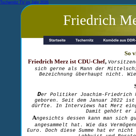
Tschernitz TV im Jahr 2026
Friedrich Mer
So v
Friedrich Merz ist CDU-Chef
, 
Vorsitzen
sich gerne als Mann der Mittelsch
Bezeichnung überhaupt nicht. Wi
D
er Politiker Joachim-Friedrich 
geboren. Seit dem Januar 2022 ist
dürfte. In Interviews hat Merz ein
Damit gehört er 
A
ngesichts dessen kann man sich g
angesammelt hat. Wie das Vermögen
Euro. Doch diese Summe hat er nicht