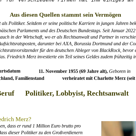
r für verschiedene Firmen hat ihm einiges an
Aus diesen Quellen stammt sein Vermögen
 als Politiker. Seitdem er seine politische Karriere in jungen Jahren 
opäischen Parlaments und des Deutschen Bundestags. Seit Januar 2022
 auch in der Wirtschaft, wo er als Rechtsanwalt und Partner in verschie
Aufsichtsratsposten, darunter bei AXA, Borussia Dortmund und der 
ichtsratsvorsitzender für den deutschen Ableger von BlackRock, bevor e
as. Friedrich Merz investierte ein Teil seines Geldes zudem frühzeitig i
urtsdatum
11. November 1955 (69 Jahre alt), 
Geboren in
chland, Familienstand
verheiratet mit Charlotte Merz (seit
eruf
Politiker, Lobbyist, Rechtsanwalt
iedrich Merz?
en, dass er rund 1 Million Euro brutto pro 
 dass dieser Politiker zu den Großverdienern 