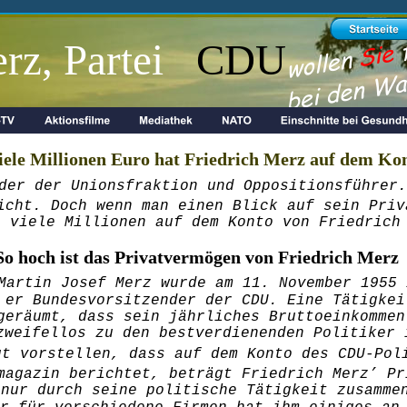
z, Partei   
CDU
iele Millionen Euro hat Friedrich Merz auf dem Ko
der der Unionsfraktion und Oppositionsführer.
icht. Doch wenn man einen Blick auf sein Priv
e viele Millionen auf dem Konto von Friedrich
So hoch ist das Privatvermögen von Friedrich Merz
Martin Josef Merz wurde am 11. November 1955 
 er Bundesvorsitzender der CDU. Eine Tätigkei
geräumt, dass sein jährliches Bruttoeinkommen
zweifellos zu den bestverdienenden Politiker 
ut vorstellen, dass auf dem Konto des CDU-Pol
magazin berichtet, beträgt Friedrich Merz’ Pr
 nur durch seine politische Tätigkeit zusamme