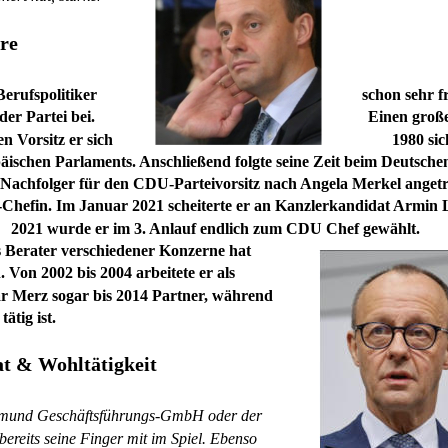
ere
Berufspolitiker 
schon sehr 
er Partei bei. 
Einen große
n Vorsitz er sich 
1980 si
ischen Parlaments. Anschließend folgte seine Zeit beim Deutsche
r Nachfolger für den CDU-Parteivorsitz nach Angela Merkel ange
hefin. Im Januar 2021 scheiterte er an Kanzlerkandidat Armin 
2021 wurde er im 3. Anlauf endlich zum CDU Chef gewählt.
ls Berater verschiedener Konzerne hat 
Von 2002 bis 2004 arbeitete er als 
 Merz sogar bis 2014 Partner, während 
ätig ist.
rat & Wohltätigkeit
tmund Geschäftsführungs-GmbH oder der 
bereits seine Finger mit im Spiel. Ebenso 