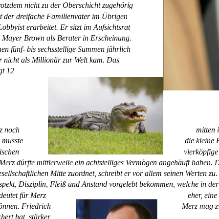
rotzdem nicht zu der Oberschicht zugehörig 
at der dreifache Familienvater im Übrigen 
obbyist erarbeitet. Er sitzt im Aufsichtsrat 
ei Mayer Brown als Berater in Erscheinung. 
n fünf- bis sechsstellige Summen jährlich 
r nicht als Millionär zur Welt kam. Das 
t 12 
z noch 
mitten
s musste 
die kleine
ischen 
vierköpfig
Merz dürfte mittlerweile ein achtstelliges Vermögen angehäuft haben. Da
sellschaftlichen Mitte zuordnet, schreibt er vor allem seinen Werten zu.
pekt, Disziplin, Fleiß und Anstand vorgelebt bekommen, welche in der Mi
eutet für Merz 
eher, ein
nnen. Friedrich 
Merz mag zw
ert hat, stärker 