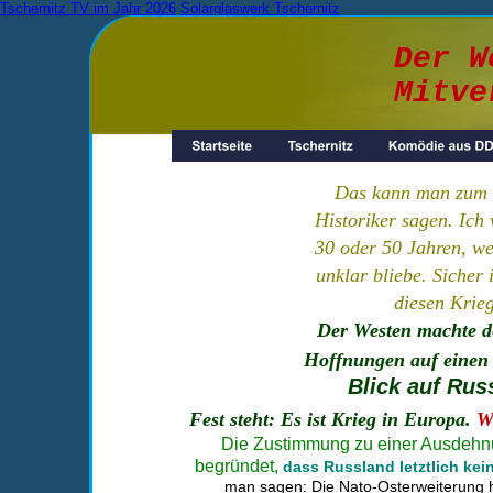
Tschernitz TV im Jahr 2026
Solarglaswerk Tschernitz
Der W
Mitve
Das kann man zum g
Historiker sagen. Ich
30 oder 50 Jahren, we
unklar bliebe. Sicher 
diesen Krie
Der Westen machte de
Hoffnungen auf einen 
Blick auf Ru
Fest steht: Es ist Krieg in Europa. 
W
Die Zustimmung zu einer Ausdehnun
begründet,
dass Russland letztlich kei
man sagen: Die Nato-Osterweiterung ha