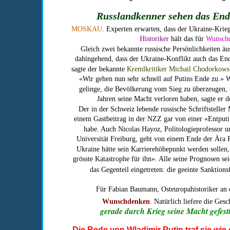
Russlandkenner sehen das End
MOSKAU
.
 Experten erwarten, dass der Ukraine-Krieg
Historiker
 hält das für 
Wunsch
Gleich zwei bekannte russische Persönlichkeiten ä
dahingehend, dass der Ukraine-Konflikt auch das End
sagte der bekannte 
Kremlkritiker Michail Chodorkows
«Wir gehen nun sehr schnell auf Putins Ende zu.» W
gelinge, die Bevölkerung vom Sieg zu überzeugen, 
Jahren seine Macht verloren haben, sagte er 
Der in der Schweiz lebende russische Schriftsteller 
einem Gastbeitrag in der NZZ gar von einer «Entputin
habe. Auch Nicolas Hayoz, Politologieprofessor u
Universität Freiburg, geht von einem Ende der Ära P
Ukraine hätte sein Karrierehöhepunkt werden sollen,
grösste Katastrophe für ihn». Alle seine Prognosen sei
das Gegenteil eingetreten: die geeinte Sanktions
Für Fabian Baumann, Osteuropahistoriker an d
Wunschdenken
. Natürlich liefere die Ges
gerade durch Krieg seine Macht gefesti
Die Rede von Wladimir Putin traf sie wie e