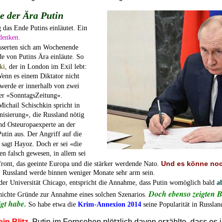
e der Ära Putin
 das Ende Putins einläutet. Ein 
denken.
usserten sich am Wochenende 
e von Putins Ära einläute. So 
ki,
 der in London im Exil lebt: 
enn es einem Diktator nicht 
werde er innerhalb von zwei 
der «SonntagsZeitung».
Michail Schischkin spricht in 
isierung», die Russland nötig 
nd Osteuropaexperte an der 
utin aus. Der Angriff auf die 
 sagt Hayoz. Doch er sei «die 
en falsch gewesen, in allem sei 
Und es könne noc
front, das geeinte Europa und die stärker werdende Nato. 
Russland werde binnen weniger Monate sehr arm sein. 
er Universität Chicago, entspricht die Annahme, dass Putin womöglich bald 
a
Doch ebenso zeigten Be
chichte Gründe zur Annahme eines solchen Szenarios. 
gt habe. 
So habe etwa die 
Krim-Annexion 2014
 seine Popularität in Russlan
in Blitz. 
Putin im Fernsehen plötzlich davon erzählte, dass es i