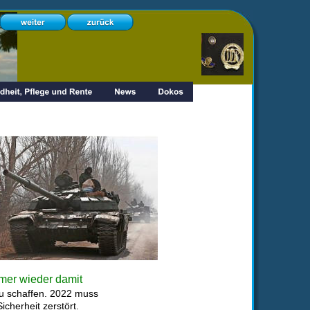
mer wieder damit 
zu schaffen. 2022 muss 
cherheit zerstört.