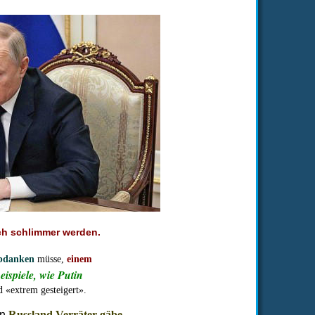
h schlimmer werden.
bdanken
 müsse, 
einem 
ispiele, wie Putin 
d «extrem gesteigert».
n 
Russland Verräter gäbe
, 