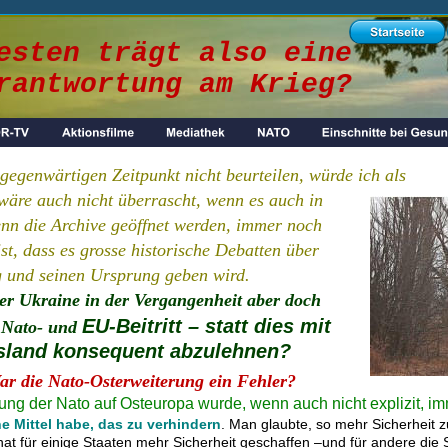
esten trägt also eine 
rantwortung am Krieg?
egenwärtigen Zeitpunkt nicht beurteilen, würde ich als 
 wäre auch nicht überrascht, wenn es auch in 
nn die Archive geöffnet werden, immer noch 
ist, dass es grosse historische Debatten über 
g und seinen Ursprung geben wird.
r Ukraine in der Vergangenheit aber doch 
EU-Beitritt – statt dies mit 
Nato- und 
ssland konsequent abzulehnen?
ar die Nato-Osterweiterung ein Fehler?
g der Nato auf Osteuropa wurde, wenn auch nicht explizit, im
ne Mittel habe, das zu verhindern
. Man glaubte, so mehr Sicherheit 
t für einige Staaten mehr Sicherheit geschaffen –und für andere die Si