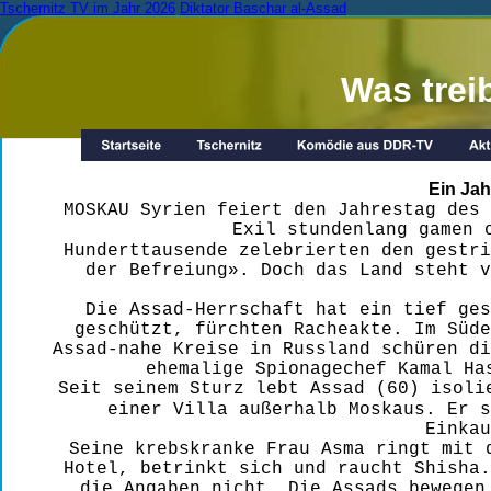
Tschernitz TV im Jahr 2026
Diktator Baschar al-Assad
Was trei
Ein Jah
MOSKAU Syrien feiert den Jahrestag des
Exil stundenlang gamen 
Hunderttausende zelebrierten den gestr
der Befreiung». Doch das Land steht v
Die Assad-Herrschaft hat ein tief ges
geschützt, fürchten Racheakte. Im Süde
Assad-nahe Kreise in Russland schüren d
ehemalige Spionagechef Kamal Ha
Seit seinem Sturz lebt Assad (60) isoli
einer Villa außerhalb Moskaus. Er s
Einkau
Seine krebskranke Frau Asma ringt mit 
Hotel, betrinkt sich und raucht Shisha
die Angaben nicht. Die Assads bewegen