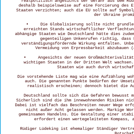
realpolitisch angesichts der Gefahr aus dem Rud
deshalb beispielsweise auf eine Forcierung des E
Staaten verzichten; auch die EU sollte auf Symbol
der Ukraine prom
•     Die Globalisierung sollte nicht grundle
erreichten Stands wirtschaftlicher Verflechtun
abhängige Staaten wie Deutschland hätte dies zude
gegenteiligen Unkenrufen richtig, dass 
verständigungsfördernde Wirkung entfalten. Unbe
Vermeidung von Erpressbarkeit abzubauen (
•     Angesichts der neuen Großmächterivalität
wichtigen Staaten in der Dritten Welt wachsen.
Staaten wie auch durch wirtschaf
Die vorstehende Liste mag wie eine Aufzählung wo
auch. Die genannten Punkte bedürfen der Umset
realistisch erscheinen; dennoch bietet die A
Deutschland sollte sich die Gefahren bewusst m
Sicherlich sind die ihm innewohnenden Risiken nic
Dabei ist vielfach das Beschreiten neuer Wege erf
nicht außer Acht gelassen werden. Markige Wor
gemeinsamen Handelns. Die Gestaltung einer stabi
erfordert einen wertegeleiteten Kompass, 
Rüdiger Lüdeking ist ehemaliger Ständiger Vertr
Botschaf