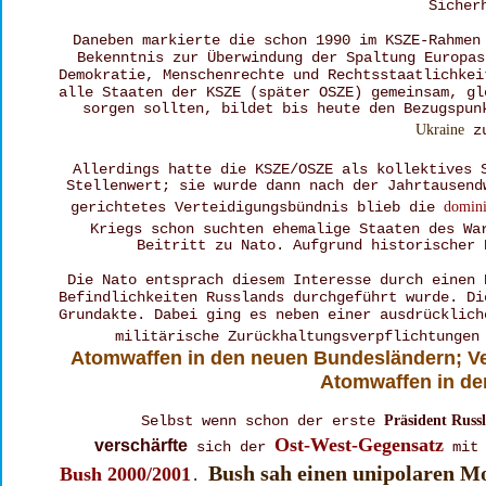
Sicher
Daneben markierte die schon 1990 im KSZE-Rahmen
Bekenntnis zur Überwindung der Spaltung Europas
Demokratie, Menschenrechte und Rechtsstaatlichkei
alle Staaten der KSZE (später OSZE) gemeinsam, gl
sorgen sollten, bildet bis heute den Bezugspun
Ukraine
 z
Allerdings hatte die KSZE/OSZE als kollektives 
Stellenwert; sie wurde dann nach der Jahrtausend
gerichtetes Verteidigungsbündnis blieb die 
domini
Kriegs schon suchten ehemalige Staaten des Wa
Beitritt zu Nato. Aufgrund historischer 
Die Nato entsprach diesem Interesse durch einen 
Befindlichkeiten Russlands durchgeführt wurde. Di
Grundakte. Dabei ging es neben einer ausdrücklich
militärische Zurückhaltungsverpflichtungen
Atomwaffen in den neuen Bundesländern; Ver
Atomwaffen in de
Selbst wenn schon der erste 
Präsident Russl
Ost-West-Gegensatz
verschärfte
 sich der 
 mit
Bush sah einen unipolaren M
Bush 2000/2001
. 