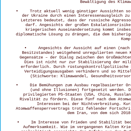
Bewältigung des Klima
•     Trotz aktuell wenig günstiger Aussichten so
der Ukraine durch einen Interessenausgleich zu
Letzteres bedeutet, dass der russische Aggresso
darf. Angesichts der großen Eskalationsrisike
kriegerischen Auseinandersetzung kommt insbes
diplomatische Lösung zu drängen, die dem bisherig
Komp
•     Angesichts der Aussicht auf einen (nach
Besitzstandes) weitgehend unregulierten neuen 
Gegensätze – der Dialog zwischen den Großmächte
Dies ist nicht nur zur Stabilisierung der mil
erforderlich. Durch rüstungskontrollpolitische 
Verteidigungsausgaben verhindern und so Mitte
(Stichworte: Klimawandel, Gesundheitsvorsor
•     Die Bemühungen zum Ausbau regelbasierter Or
(und ohne Illusionen) fortgesetzt werden. D
privilegierten P5-Staaten (USA, China, Russlan
Rivalität zu fördern. Diese fünf nach dem Atomw
Interessen bei der Nichtverbreitung. Kur
Atomwaffensperrvertrags trotz fehlender Fortschri
dem Iran, von dem sich 2018
•     Im Interesse von Frieden und Stabilität be
Aufmerksamkeit. Wie im vergangenen Kalten Krie