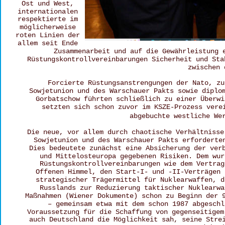
Ost und West, 
internationalen 
respektierte im 
möglicherweise 
roten Linien der 
allem seit Ende 
Zusammenarbeit und auf die Gewährleistung 
Rüstungskontrollvereinbarungen Sicherheit und Sta
zwischen 
Forcierte Rüstungsanstrengungen der Nato, zu
Sowjetunion und des Warschauer Pakts sowie diplo
Gorbatschow führten schließlich zu einer Überwi
setzten sich schon zuvor im KSZE-Prozess vere
abgebuchte westliche We
Die neue, vor allem durch chaotische Verhältnisse
Sowjetunion und des Warschauer Pakts erforderte
Dies bedeutete zunächst eine Absicherung der ver
und Mittelosteuropa gegebenen Risiken. Dem wur
Rüstungskontrollvereinbarungen wie dem Vertrag
Offenen Himmel, den Start-I- und -II-Verträgen 
strategischer Trägermittel für Nuklearwaffen, d
Russlands zur Reduzierung taktischer Nuklearwa
Maßnahmen (Wiener Dokumente) schon zu Beginn der 
– gemeinsam etwa mit dem schon 1987 abgeschl
Voraussetzung für die Schaffung von gegenseitigem
auch Deutschland die Möglichkeit sah, seine Stre