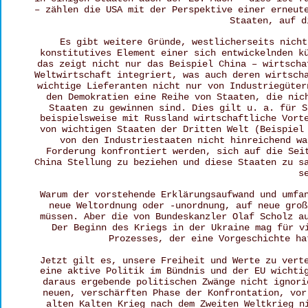
– zählen die USA mit der Perspektive einer erneut
Staaten, auf d
Es gibt weitere Gründe, westlicherseits nicht
konstitutives Element einer sich entwickelnden k
das zeigt nicht nur das Beispiel China – wirtscha
Weltwirtschaft integriert, was auch deren wirtsch
wichtige Lieferanten nicht nur von Industriegüter
den Demokratien eine Reihe von Staaten, die nic
Staaten zu gewinnen sind. Dies gilt u. a. für S
beispielsweise mit Russland wirtschaftliche Vort
von wichtigen Staaten der Dritten Welt (Beispiel
von den Industriestaaten nicht hinreichend wa
Forderung konfrontiert werden, sich auf die Sei
China Stellung zu beziehen und diese Staaten zu s
s
Warum der vorstehende Erklärungsaufwand und umfa
neue Weltordnung oder -unordnung, auf neue groß
müssen. Aber die von Bundeskanzler Olaf Scholz a
Der Beginn des Kriegs in der Ukraine mag für v
Prozesses, der eine Vorgeschichte ha
Jetzt gilt es, unsere Freiheit und Werte zu vert
eine aktive Politik im Bündnis und der EU wichti
daraus ergebende politischen Zwänge nicht ignori
neuen, verschärften Phase der Konfrontation, vor
alten Kalten Krieg nach dem Zweiten Weltkrieg n