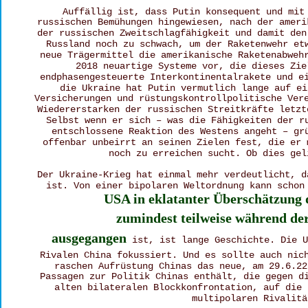
Auffällig ist, dass Putin konsequent und mit
russischen Bemühungen hingewiesen, nach der ameri
der russischen Zweitschlagfähigkeit und damit den
Russland noch zu schwach, um der Raketenwehr et
neue Trägermittel die amerikanische Raketenabweh
2018 neuartige Systeme vor, die dieses Zie
endphasengesteuerte Interkontinentalrakete und e
die Ukraine hat Putin vermutlich lange auf ei
Versicherungen und rüstungskontrollpolitische Ver
Wiedererstarken der russischen Streitkräfte letzt
Selbst wenn er sich – was die Fähigkeiten der r
entschlossene Reaktion des Westens angeht – gr
offenbar unbeirrt an seinen Zielen fest, die er 
noch zu erreichen sucht. Ob dies gel
Der Ukraine-Krieg hat einmal mehr verdeutlicht, d
ist. Von einer bipolaren Weltordnung kann schon
USA in eklatanter Überschätzung 
zumindest teilweise während de
ausgegangen
 ist, ist lange Geschichte. Die U
Rivalen China fokussiert. Und es sollte auch nic
raschen Aufrüstung Chinas das neue, am 29.6.22
Passagen zur Politik Chinas enthält, die gegen d
alten bilateralen Blockkonfrontation, auf die 
multipolaren Rivalitä