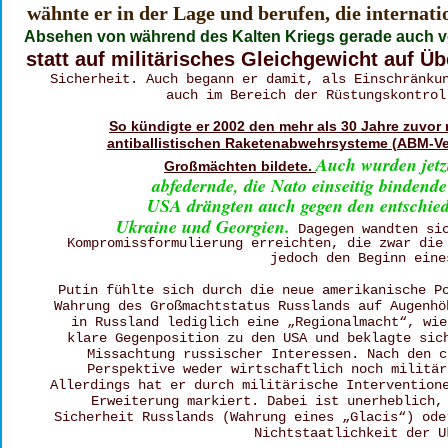
wähnte er in der Lage und berufen, die internat
Absehen von während des Kalten Kriegs gerade auch v
statt auf militärisches Gleichgewicht auf Ü
Sicherheit. Auch begann er damit, als Einschränku
auch im Bereich der Rüstungskontrol
So kündigte er 2002 den mehr als 30 Jahre zuvor
antiballistischen Raketenabwehrsysteme (ABM-Vertr
Auch wurden jetz
Großmächten bildete. 
abfedernde, die Nato einseitig bindend
USA drängten auch gegen den entschied
Ukraine und Georgien.
 Dagegen wandten si
Kompromissformulierung erreichten, die zwar die
jedoch den Beginn eine
Putin fühlte sich durch die neue amerikanische P
Wahrung des Großmachtstatus Russlands auf Augenhö
in Russland lediglich eine „Regionalmacht“, wie
klare Gegenposition zu den USA und beklagte sic
Missachtung russischer Interessen. Nach den c
Perspektive weder wirtschaftlich noch militär
Allerdings hat er durch militärische Intervention
Erweiterung markiert. Dabei ist unerheblich,
Sicherheit Russlands (Wahrung eines „Glacis“) ode
Nichtstaatlichkeit der U