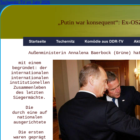
Tschernitz TV im Jahr 2026
„Putin war konsequent“: Ex-OSZ
Außenministerin Annalena Baerbock (Grüne) ha
mit einem 
begründet: der 
internationalen 
internationalen 
institutionellen 
Zusammenleben 
des letzten 
Siegermächte.
Die 
durch eine auf 
nationalen 
ausgerichtete 
 Die ersten 
waren geprägt 