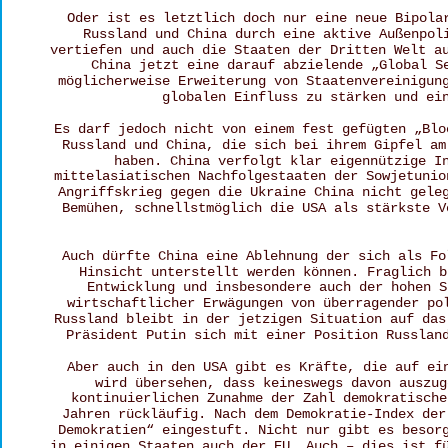
Oder ist es letztlich doch nur eine neue Bipola
Russland und China durch eine aktive Außenpol
vertiefen und auch die Staaten der Dritten Welt a
China jetzt eine darauf abzielende „Global S
möglicherweise Erweiterung von Staatenvereinigun
globalen Einfluss zu stärken und ei
Es darf jedoch nicht von einem fest gefügten „Blo
Russland und China, die sich bei ihrem Gipfel am
haben. China verfolgt klar eigennützige I
mittelasiatischen Nachfolgestaaten der Sowjetunio
Angriffskrieg gegen die Ukraine China nicht gele
Bemühen, schnellstmöglich die USA als stärkste V
Auch dürfte China eine Ablehnung der sich als Fo
Hinsicht unterstellt werden können. Fraglich b
Entwicklung und insbesondere auch der hohen S
wirtschaftlicher Erwägungen von überragender po
Russland bleibt in der jetzigen Situation auf das
Präsident Putin sich mit einer Position Russlan
Aber auch in den USA gibt es Kräfte, die auf ei
wird übersehen, dass keineswegs davon auszug
kontinuierlichen Zunahme der Zahl demokratische
Jahren rückläufig. Nach dem Demokratie-Index der
Demokratien“ eingestuft. Nicht nur gibt es besor
in einigen Staaten auch der EU. Auch – dies ist f