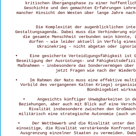
kritischen Übergangsphase zu einer hoffentlic
Geschichte und den gemachten Erfahrungen Lehre
mancher Hinsicht den Westen über lange Jahre nach
Die Komplexität der augenblicklichen inte
Gestaltungsagenda. Dabei muss die Verhinderung ei
die gesamte Menschheit verbunden sein könnte, 
dürfen – wie leider aktuell in Verfolg eines
Ukrainekrieg – nicht abgetan oder ignori
•     Eine gesicherte Verteidigungsfähigkeit ist 
Beseitigung der Ausrüstungs- und Fähigkeitsdefizi
Maßnahmen – insbesondere das Sondervermögen über
jetzt Fragen wie nach der Wiederb
•     Im Rahmen der Nato muss eine effektive mult
Vorbild des vergangenen Kalten Kriegs) organisi
Bündnisgebiet wirksa
•     Angesichts künftiger Unwägbarkeiten in d
Beziehungen, aber auch mit Blick auf eine Versch
Rivalität insbesondere zwischen den Großmäch
militärisch eine strategische Autonomie (auch un
•     Der Wettbewerb und die Rivalität unter den
einseitige, die Rivalität verstärkende Konfrontat
Ausgrenzung einzelner Staaten zu vermeiden. Dab