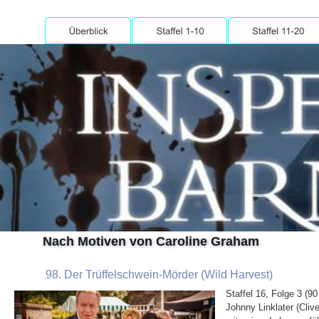
Heimat TV
seines Vetters John Barnaby behandelt.
Der Trüffelschwein-Mörde
Nach Motiven von Caroline Graham
98. Der Trüffelschwein-Mörder (Wild Harvest)
Staffel 16, Folge 3 (90
Johnny Linklater (Clive