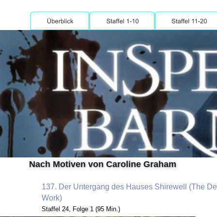
Heimat TV
seines Vetters John Barnaby behandelt.
137. Der Untergang des H
Nach Motiven von Caroline Graham
137. Der Untergang des Hauses Shirewell (The Dev
Work)
Staffel 24, Folge 1 (95 Min.)