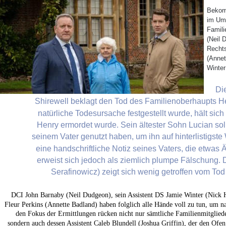
Bekom
im Umf
Famili
(Neil D
Rechts
(Annet
Winter
Di
Shirewell beklagt den Tod des Familienoberhaupts He
natürliche Todesursache festgestellt wurde, hält sich
Henry ermordet wurde. Sein ältester Sohn Lucian sol
seinem Vater genutzt haben, um ihn auf hinterlistigst
eine handschriftliche Notiz seines Vaters, die etwas 
erweist sich jedoch als ziemlich plumpe Fälschung. 
Serafinowicz) zeigt sich wenig getroffen vom Tod 
DCI John Barnaby (Neil Dudgeon), sein Assistent DS Jamie Winter (Nick 
Fleur Perkins (Annette Badland) haben folglich alle Hände voll zu tun, um n
den Fokus der Ermittlungen rücken nicht nur sämtliche Familienmitglieder
sondern auch dessen Assistent Caleb Blundell (Joshua Griffin), der den Ofen