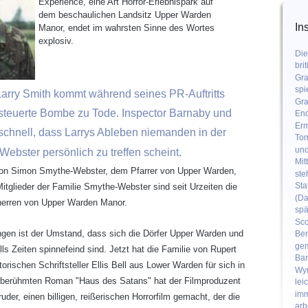
Experience, eine Art Horror-Erlebnispark auf 
dem beschaulichen Landsitz Upper Warden 
In
Manor, endet im wahrsten Sinne des Wortes 
explosiv.
Die
bri
Gra
spi
arry Smith kommt während seines PR-Auftritts 
Gra
esteuerte Bombe zu Tode. Inspector Barnaby und 
End
Erm
chnell, dass Larrys Ableben niemanden in der 
Tom
und
ebster persönlich zu treffen scheint.
Mit
von Simon Smythe-Webster, dem Pfarrer von Upper Warden, 
ste
Sta
itglieder der Familie Smythe-Webster sind seit Urzeiten die 
(Da
erren von Upper Warden Manor.
spä
Sco
gen ist der Umstand, dass sich die Dörfer Upper Warden und 
Ben
gem
 Zeiten spinnefeind sind. Jetzt hat die Familie von Rupert 
Bar
ischen Schriftsteller Ellis Bell aus Lower Warden für sich in 
Wym
erühmten Roman "Haus des Satans" hat der Filmproduzent 
lei
imm
der, einen billigen, reißerischen Horrorfilm gemacht, der die 
arb