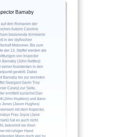
spector Barnaby
 auf den Romanen der 
tischen Autorin Caroline 
ham basierende Krimiserie 
elt in der idyllischen 
fschaft Midsomer. Bis zum 
e der 13. Staffel werden die 
ittlungen von Inspector 
 Barnaby (John Nettles) 
 seiner Assistenten in den 
telpunkt gestellt. Dabei 
ht Barnaby bis zur sechsten 
ffel Seargant Gavin Troy 
niel Casey) zur Seite, 
ter ermittelt zunächst Dan 
tt (John Hopkins) und dann 
 Jones (Jason Hughes) 
einsam mit dem Inspector. 
nabys Frau Joyce (Jane 
ark) hat es auch nicht 
cht, bekommt sie ihren 
er mit ruhiger Hand 
eitenden Mann doch viel zu 