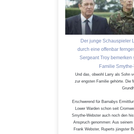
Der junge Schauspieler L
durch eine offenbar ferng
Sergeant Troy bemerken s
Familie Smythe-W
Und das, obwohl Larry als Sohn 
zur engsten Familie gehörte. Die M
Grundh
Erschwerend für Barnabys Ermittlun
Lower Warden schon seit Cromwells
Smythe-Webster auch noch den histor
Anspruch genommen: Aus seinem b
Frank Webster, Ruperts jüngster Bru