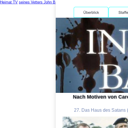
Heimat TV
seines Vetters John Barnaby behandelt.
Das Haus des Satans
Nach Motiven von Car
27. Das Haus des Satans (