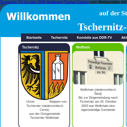
Tschernitz TV im Jahr 2026
Moderator Tucker Carlson
vom Webgestalter mit 
auf der St
Tschernitz
Tschernitz
Wolfhain
Wolfshain (niedersorbisch 
Śisej)
Bis zur Eingemeindung nach 
Unser 
Wappen von 
Tschernitz am 26. Oktober 
Tschernitz (niedersorbisch 
2003 war Wolfshain eine 
Cersk)
eigenständige Gemeinde
aus der Ortsgemeinde 
Tschernitz-Wolfshain